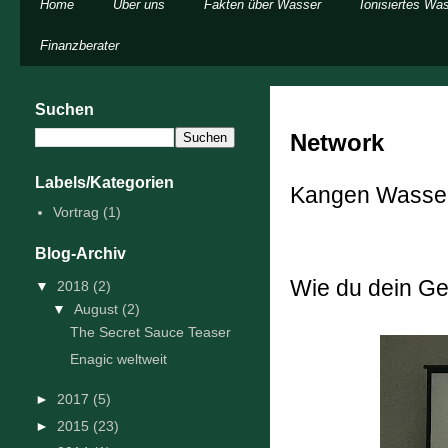
Home
Über uns
Fakten über Wasser
Ionisiertes Wa
Finanzberater
Suchen
Network
Labels/Kategorien
Kangen Wasser 
Vortrag
(1)
Blog-Archiv
Wie du dein Ge
▼
2018
(2)
▼
August
(2)
The Secret Sauce Teaser
Enagic weltweit
►
2017
(5)
►
2015
(23)