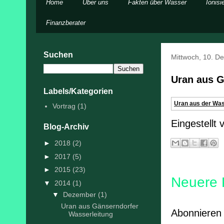
Home
Über uns
Fakten über Wasser
Ionisi
Finanzberater
Suchen
Mittwoch, 10. D
Uran aus G
Labels/Kategorien
Uran aus der Was
Vortrag
(1)
Eingestellt
Blog-Archiv
►
2018
(2)
►
2017
(5)
►
2015
(23)
Neuere 
▼
2014
(1)
▼
Dezember
(1)
Uran aus Gänserndorfer
Abonniere
Wasserleitung