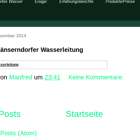
ertes Wasser
Enagic
Erfahrungsberichte
Produkte/Preise
ezember 2014
änserndorfer Wasserleitung
serleitung
 von
Manfred
um
23:41
Keine Kommentare:
Posts
Startseite
n
Posts (Atom)