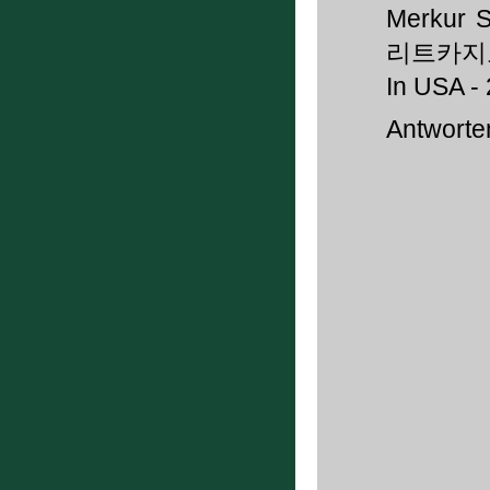
Merkur 
리트카지
In USA - 
Antworte