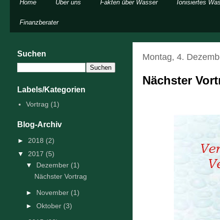
Home
Über uns
Fakten über Wasser
Ionisiertes Wa
Finanzberater
Suchen
Montag, 4. Dezemb
Nächster Vort
Labels/Kategorien
Vortrag
(1)
Blog-Archiv
►
2018
(2)
▼
2017
(5)
▼
Dezember
(1)
Nächster Vortrag
►
November
(1)
►
Oktober
(3)